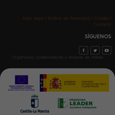
Aviso Legal
|
Política de Privacidad
|
Cookies
|
Contacto
SÍGUENOS
Organismos colaboradores y enlaces de interés