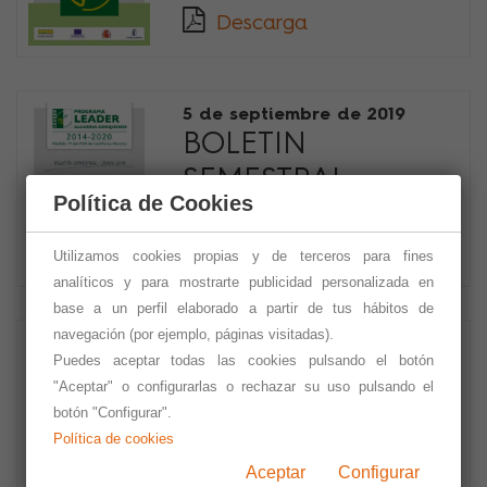
Descarga
5 de septiembre de 2019
BOLETIN
SEMESTRAL -
Política de Cookies
JUNIO 2019
Descarga
Utilizamos cookies propias y de terceros para fines
analíticos y para mostrarte publicidad personalizada en
base a un perfil elaborado a partir de tus hábitos de
navegación (por ejemplo, páginas visitadas).
4 de septiembre de 2019
Puedes aceptar todas las cookies pulsando el botón
BOLETIN
"Aceptar" o configurarlas o rechazar su uso pulsando el
SEMESTRAL -
botón "Configurar".
Política de cookies
DICIEMBRE-2018
Aceptar
Configurar
Descarga