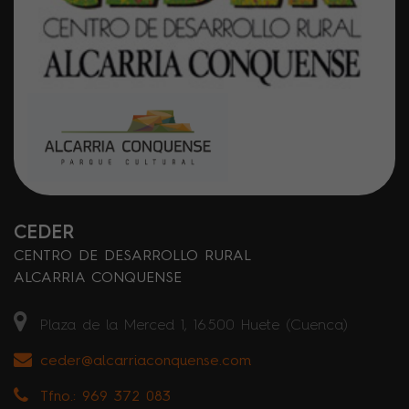
CEDER
CENTRO DE DESARROLLO RURAL
ALCARRIA CONQUENSE
Plaza de la Merced 1, 16.500 Huete (Cuenca)
ceder@alcarriaconquense.com
Tfno.: 969 372 083