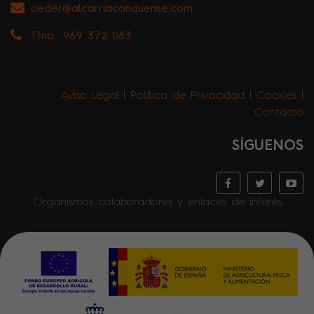
ceder@alcarriaconquense.com
Tfno.: 969 372 083
Aviso Legal
|
Política de Privacidad
|
Cookies
|
Contacto
SÍGUENOS
Organismos colaboradores y enlaces de interés