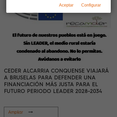
Aceptar
Configurar
CEDER ALCARRIA CONQUENSE VIAJARÁ
A BRUSELAS PARA DEFENDER UNA
FINANCIACIÓN MÁS JUSTA PARA EL
FUTURO PERIODO LEADER 2028-2034
Ampliar